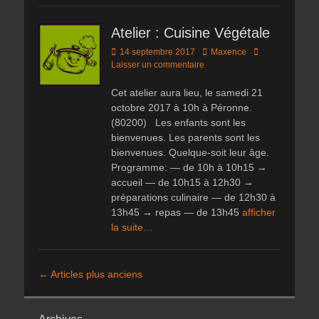
Atelier : Cuisine Végétale
Posted
Author
14 septembre 2017
Maxence
on
Laisser un commentaire
Cet atelier aura lieu, le samedi 21
octobre 2017 à 10h à Péronne.
(80200) Les enfants sont les
bienvenues. Les parents sont les
bienvenues. Quelque-soit leur âge.
Programme: — de 10h à 10h15 →
accueil — de 10h15 à 12h30 →
préparations culinaire — de 12h30 à
13h45 → repas — de 13h45
afficher
la suite…
Navigation
←
Articles plus anciens
des
articles