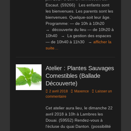
Escaut. (59266) Les enfants sont
les bienvenues. Les parents sont les
bienvenues. Quelque-soit leur âge.
Programme: — de 10h à 10h20
→ découverte du lieu — de 10h20 à
10h40 → La gestion des espaces
— de 10h40 à 11h30 →
afficher la
suite…
Atelier : Plantes Sauvages
Comestibles (Ballade
Découverte)
Posted
Author
2 avril 2018
Maxence
Laisser un
on
commentaire
Cet atelier aura lieu, le dimanche 22
avril 2018 à 10h à Lambres les
Douai. (59552) Rendez-vous à
l’écluse du quai Danton. (possibilité