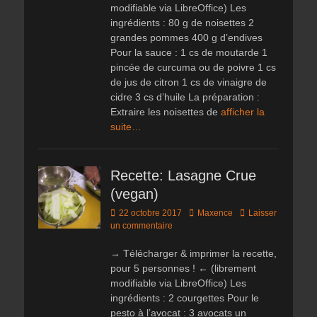
modifiable via LibreOffice) Les
ingrédients : 80 g de noisettes 2
grandes pommes 400 g d’endives
Pour la sauce : 1 cs de moutarde 1
pincée de curcuma ou de poivre 1 cs
de jus de citron 1 cs de vinaigre de
cidre 3 cs d’huile La préparation :
Extraire les noisettes de
afficher la
suite…
Recette: Lasagne Crue
(vegan)
Posted
Author
22 octobre 2017
Maxence
Laisser
on
un commentaire
→ Télécharger & imprimer la recette,
pour 5 personnes ! ← (librement
modifiable via LibreOffice) Les
ingrédients : 2 courgettes Pour le
pesto à l’avocat : 3 avocats un