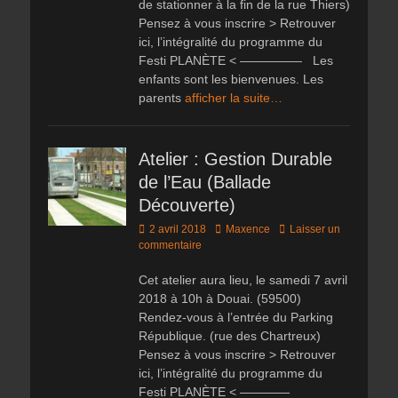
de stationner à la fin de la rue Thiers)
Pensez à vous inscrire > Retrouver
ici, l’intégralité du programme du
Festi PLANÈTE < ――――― Les
enfants sont les bienvenues. Les
parents
afficher la suite…
Atelier : Gestion Durable
de l’Eau (Ballade
Découverte)
Posted
Author
2 avril 2018
Maxence
Laisser un
on
commentaire
Cet atelier aura lieu, le samedi 7 avril
2018 à 10h à Douai. (59500)
Rendez-vous à l’entrée du Parking
République. (rue des Chartreux)
Pensez à vous inscrire > Retrouver
ici, l’intégralité du programme du
Festi PLANÈTE < ――――