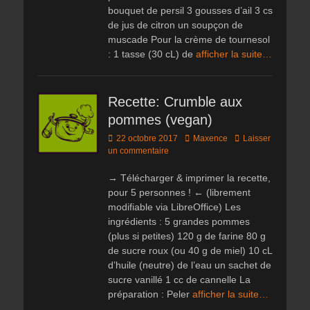
bouquet de persil 3 gousses d’ail 3 cs
de jus de citron un soupçon de
muscade Pour la crème de tournesol
: 1 tasse (30 cL) de
afficher la suite…
Recette: Crumble aux
pommes (vegan)
Posted
Author
22 octobre 2017
Maxence
Laisser
on
un commentaire
→ Télécharger & imprimer la recette,
pour 5 personnes ! ← (librement
modifiable via LibreOffice) Les
ingrédients : 5 grandes pommes
(plus si petites) 120 g de farine 80 g
de sucre roux (ou 40 g de miel) 10 cL
d’huile (neutre) de l’eau un sachet de
sucre vanillé 1 cc de cannelle La
préparation : Peler
afficher la suite…