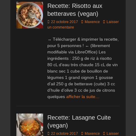
Recette: Risotto aux
betteraves (vegan)
Posted
Author
22 octobre 2017
Maxence
Laisser
on
un commentaire
→ Télécharger & imprimer la recette,
pour 5 personnes ! ← (librement
modifiable via LibreOffice) Les
ingrédients : 250 g de riz à risotto
80 cL d’eau très chaude 15 cL de vin
blanc sec 1 cube de bouillon de
légumes 1 grand oignon 1 gousse
d’ail 250 g de betterave (cuite) 3 cc
d’huile d’olive 3 cc de jus de citrons
quelques
afficher la suite…
Recette: Lasagne Cuite
(vegan)
Posted
Author
22 octobre 2017
Maxence
Laisser